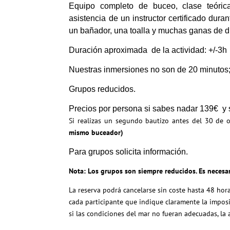
Equipo completo de buceo, clase teóric
asistencia de un instructor certificado duran
un bañador, una toalla y muchas ganas de di
Duración aproximada de la actividad: +/-3h
Nuestras inmersiones no son de 20 minutos;
Grupos reducidos.
Precios por persona si sabes nadar 139€ y s
Si realizas un segundo bautizo antes del 30 de 
mismo buceador)
Para grupos solicita
información
.
Nota: Los grupos son siempre reducidos. Es necesari
La reserva podrá cancelarse sin coste hasta 48 hor
cada participante que indique claramente la imposi
si las condiciones del mar no fueran adecuadas, la