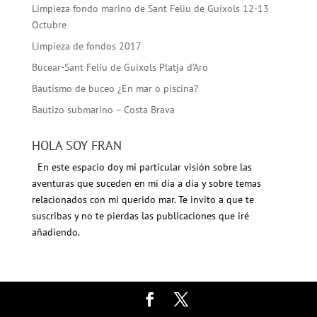
Limpieza fondo marino de Sant Feliu de Guíxols 12-13
Octubre
Limpieza de fondos 2017
Bucear-Sant Feliu de Guixols Platja d’Aro
Bautismo de buceo ¿En mar o piscina?
Bautizo submarino – Costa Brava
HOLA SOY FRAN
En este espacio doy mi particular visión sobre las
aventuras que suceden en mi día a día y sobre temas
relacionados con mi querido mar. Te invito a que te
suscribas y no te pierdas las publicaciones que iré
añadiendo.